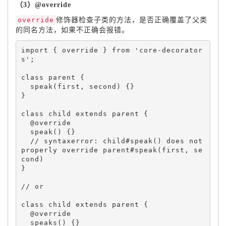
（3）@override
override
修饰器检查子类的方法，是否正确覆盖了父类
的同名方法，如果不正确会报错。
import 
{
 override 
}
 from 
'core-decorator
s'
;
class 
parent
{
speak
(
first
,
 second
)
{
}
}
class 
child
 extends 
parent
{
  @override

speak
(
)
{
}
 // syntaxerror: child#speak() does not 
properly override parent#speak(first, se
}
class 
child
 extends 
parent
{
  @override

speaks
(
)
{
}