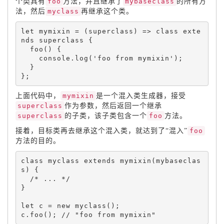
个类具有
foo
方法，并且继承了
mybaseclass
的所有方
法，然后
myclass
再继承这个类。
let
 mymixin 
=
(
superclass
)
=
>
 class 
exte
nds
 superclass 
{
foo
(
)
{
    console
.
log
(
'foo from mymixin'
)
;
}
}
;
上面代码中，
mymixin
是一个混入类生成器，接受
superclass
作为参数，然后返回一个继承
superclass
的子类，该子类包含一个
foo
方法。
接着，目标类再去继承这个混入类，就达到了“混入”
foo
方法的目的。
class 
myclass
 extends 
mymixin
(
mybaseclas
s
)
{
/* ... */
}
let
 c 
=
new
myclass
(
)
;
c
.
foo
(
)
;