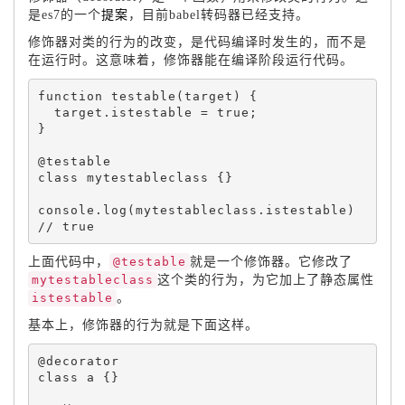
是es7的一个
提案
，目前babel转码器已经支持。
修饰器对类的行为的改变，是代码编译时发生的，而不是
在运行时。这意味着，修饰器能在编译阶段运行代码。
function
testable
(
target
)
{
  target
.
istestable 
=
true
;
}
@testable

class 
mytestableclass
{
}
console
.
log
(
mytestableclass
.
istestable
)
上面代码中，
@testable
就是一个修饰器。它修改了
mytestableclass
这个类的行为，为它加上了静态属性
istestable
。
基本上，修饰器的行为就是下面这样。
@decorator

class 
a
{
}