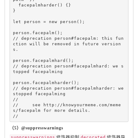
facepalmharder
(
)
{
}
}
let
 person 
=
new
person
(
)
;
person
.
facepalm
(
)
;
// deprecation person#facepalm: this fun
ction will be removed in future version
person
.
facepalmhard
(
)
;
// deprecation person#facepalmhard: we s
person
.
facepalmharder
(
)
;
// deprecation person#facepalmharder: we 
//     see http://knowyourmeme.com/meme
（5）@suppresswarnings
suppresswarnings
修饰器抑制
decorated
修饰器导