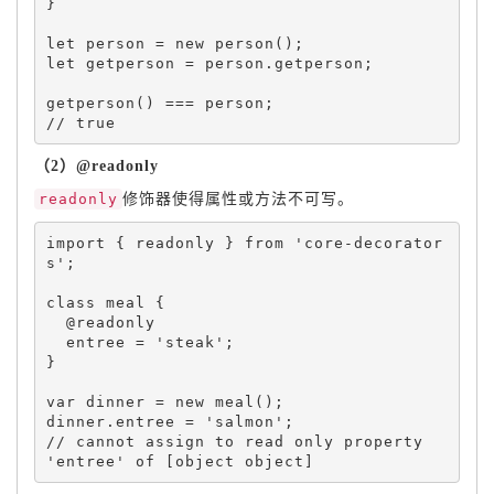
}
let
 person 
=
new
person
(
)
;
let
 getperson 
=
 person
.
getperson
;
getperson
(
)
===
 person
;
（2）@readonly
readonly
修饰器使得属性或方法不可写。
import 
{
 readonly 
}
 from 
'core-decorator
s'
;
class 
meal
{
  @readonly

  entree 
=
'steak'
;
}
var
 dinner 
=
new
meal
(
)
;
dinner
.
entree 
=
'salmon'
;
// cannot assign to read only property 