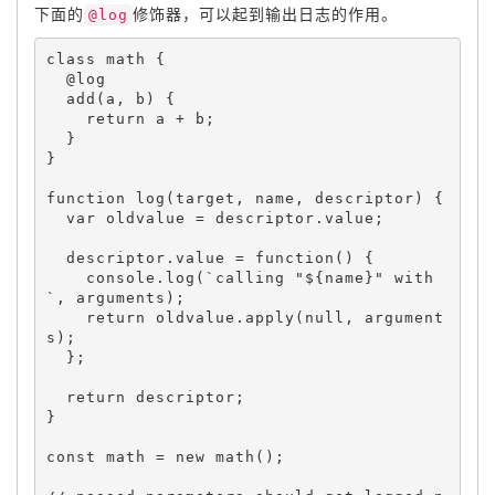
下面的
@log
修饰器，可以起到输出日志的作用。
class 
math
{
  @log

add
(
a
,
 b
)
{
return
 a 
+
 b
;
}
}
function
log
(
target
,
 name
,
 descriptor
)
{
var
 oldvalue 
=
 descriptor
.
value
;
  descriptor
.
value 
=
function
(
)
{
    console
.
log
(
`calling 
"${name}"
with
`
,
 arguments
)
;
return
 oldvalue
.
apply
(
null
,
 argument
s
)
;
}
;
return
 descriptor
;
}
const math 
=
new
math
(
)
;