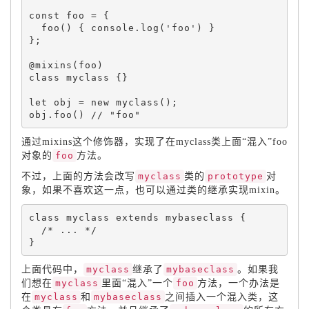
const foo 
=
{
foo
(
)
{
 console
.
log
(
'foo'
)
}
}
;
@
mixins
(
foo
)
class 
myclass
{
}
let
 obj 
=
new
myclass
(
)
;
obj
.
foo
(
)
通过mixins这个修饰器，实现了在myclass类上面“混入”foo
对象的
foo
方法。
不过，上面的方法会改写
myclass
类的
prototype
对
象，如果不喜欢这一点，也可以通过类的继承实现mixin。
class 
myclass
 extends 
mybaseclass
{
/* ... */
}
上面代码中，
myclass
继承了
mybaseclass
。如果我
们想在
myclass
里面“混入”一个
foo
方法，一个办法是
在
myclass
和
mybaseclass
之间插入一个混入类，这