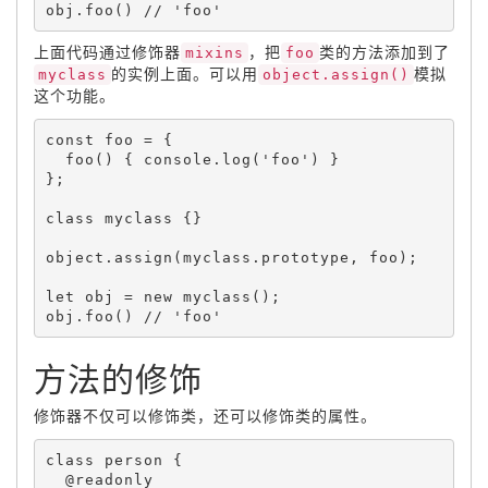
obj
.
foo
(
)
上面代码通过修饰器
mixins
，把
foo
类的方法添加到了
myclass
的实例上面。可以用
object.assign()
模拟
这个功能。
const foo 
=
{
foo
(
)
{
 console
.
log
(
'foo'
)
}
}
;
class 
myclass
{
}
object
.
assign
(
myclass
.
prototype
,
 foo
)
;
let
 obj 
=
new
myclass
(
)
;
obj
.
foo
(
)
方法的修饰
修饰器不仅可以修饰类，还可以修饰类的属性。
class 
person
{
  @readonly
