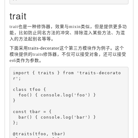
trait
trait也是一种修饰器，效果与mixin类似，但是提供更多功
能，比如防止同名方法的冲突、排除混入某些方法、为混
入的方法起别名等等。
下面采用
traits-decorator
这个第三方模块作为例子。这个
模块提供的traits修饰器，不仅可以接受对象，还可以接受
es6类作为参数。
import 
{
 traits 
}
 from 
'traits-decorato
r'
;
class 
tfoo
{
foo
(
)
{
 console
.
log
(
'foo'
)
}
}
const tbar 
=
{
bar
(
)
{
 console
.
log
(
'bar'
)
}
}
;
@
traits
(
tfoo
,
 tbar
)