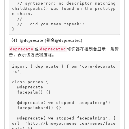
 // syntaxerror: no descriptor matching 
child#speaks() was found on the prototyp
}
（4）@deprecate (别名@deprecated)
deprecate
或
deprecated
修饰器在控制台显示一条警
告，表示该方法将废除。
import 
{
 deprecate 
}
 from 
'core-decorato
rs'
;
class 
person
{
  @deprecate

facepalm
(
)
{
}
  @
deprecate
(
'we stopped facepalming'
)
facepalmhard
(
)
{
}
  @
deprecate
(
'we stopped facepalming'
,
{
url
:
'http://knowyourmeme.com/memes/face
palm'
}
)