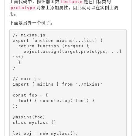
上面代码中，修饰器函数
testable
是在目标类的
prototype
对象上添加属性，因此就可以在实例上调
用。
下面是另外一个例子。
export 
function
mixins
(
.
.
.
list
)
{
return
function
(
target
)
{
    object
.
assign
(
target
.
prototype
,
.
.
.
l
ist
)
}
}
import 
{
 mixins 
}
 from 
'./mixins'
const foo 
=
{
foo
(
)
{
 console
.
log
(
'foo'
)
}
}
;
@
mixins
(
foo
)
class 
myclass
{
}
let
 obj 
=
new
myclass
(
)
;