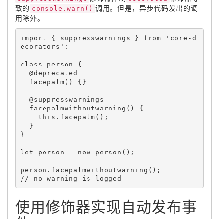
致的
console.warn()
调用。但是，异步代码发出的调
用除外。
import 
{
 suppresswarnings 
}
 from 
'core-d
ecorators'
;
class 
person
{
  @deprecated

facepalm
(
)
{
}
  @suppresswarnings

facepalmwithoutwarning
(
)
{
this
.
facepalm
(
)
;
}
}
let
 person 
=
new
person
(
)
;
person
.
facepalmwithoutwarning
(
)
;
使用修饰器实现自动发布事