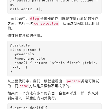
// passed parameters should get logged n
math
.
add
(
2
,
4
)
;
上面代码中，
@log
修饰器的作用就是在执行原始的操作
之前，执行一次
console.log
，从而达到输出日志的目
的。
修饰器有注释的作用。
@testable

class 
person
{
  @readonly

  @nonenumerable

name
(
)
{
return
 `$
{
this
.
first
}
 $
{
this
.
last
}
` 
}
}
从上面代码中，我们一眼就能看出，
person
类是可测试
的，而
name
方法是只读和不可枚举的。
如果同一个方法有多个修饰器，会像剥洋葱一样，先从外
到内进入，然后由内向外执行。
function
dec
(
id
)
{