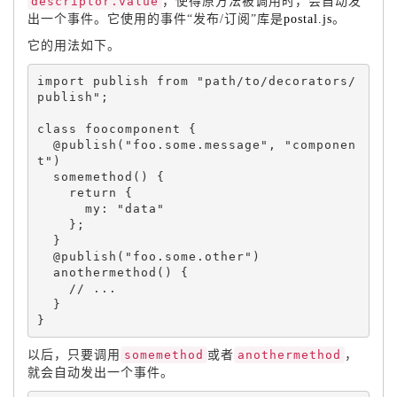
descriptor.value
，使得原方法被调用时，会自动发
出一个事件。它使用的事件“发布/订阅”库是
postal.js
。
它的用法如下。
import publish from 
"path/to/decorators/
publish"
;
class 
foocomponent
{
  @
publish
(
"foo.some.message"
,
"componen
t"
)
somemethod
(
)
{
return
{
      my
:
"data"
}
;
}
  @
publish
(
"foo.some.other"
)
anothermethod
(
)
{
}
}
以后，只要调用
somemethod
或者
anothermethod
，
就会自动发出一个事件。