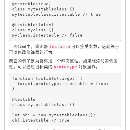
@
testable
(
true
)
class 
mytestableclass
{
}
mytestableclass
.
istestable
@
testable
(
false
)
class 
myclass
{
}
myclass
.
istestable
上面代码中，修饰器
testable
可以接受参数，这就等于
可以修改修饰器的行为。
前面的例子是为类添加一个静态属性，如果想添加实例属
性，可以通过目标类的
prototype
对象操作。
function
testable
(
target
)
{
  target
.
prototype
.
istestable 
=
true
;
}
@testable

class 
mytestableclass
{
}
let
 obj 
=
new
mytestableclass
(
)
;
obj
.
istestable