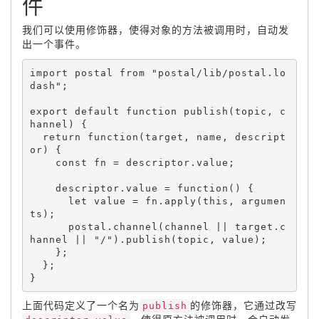
件
我们可以使用修饰器，使得对象的方法被调用时，自动发
出一个事件。
import postal from 
"postal/lib/postal.lo
dash"
;
export default 
function
publish
(
topic
,
 c
hannel
)
{
return
function
(
target
,
 name
,
 descript
or
)
{
    const fn 
=
 descriptor
.
value
;
    descriptor
.
value 
=
function
(
)
{
let
 value 
=
 fn
.
apply
(
this
,
 argumen
ts
)
;
      postal
.
channel
(
channel 
||
 target
.
c
hannel 
||
"/"
)
.
publish
(
topic
,
 value
)
;
}
;
}
;
}
上面代码定义了一个名为
publish
的修饰器，它通过改写