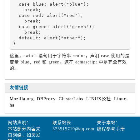
  case blue: alert("blue");

    break;

  case red: alert("red");

    break;

  case green: alert("green");

    break;

  default: alert("other");

这里，switch 语句用于字符串 scolor，声明 case 使用的是
变量 blue、red 和 green，这在 ecmascript 中是完全有效
的。
友情链接
Mozilla.org
DBProxy
ClusterLabs
LINUX公社
Linux-
ha
网站声明：
联系站长
关于本站：
本站部分内容来
373515719@qq.com
编程参考手册
自网络，如您发