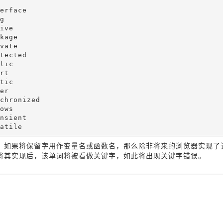
erface

g

ive

kage

vate

tected

lic

rt

tic

er

chronized

ows

nsient

atile
：
如果将保留字用作变量名或函数名，那么除非将来的浏览器实现了
将其实现后，该单词将被看做关键字，如此将出现关键字错误。