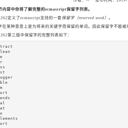
作者：-- 发布时间：2019-1
内容中你将了解完整的ecmascript保留字列表。
a-262定义了ecmascript支持的一套
保留字（reserved word）
。
字在某种意思上是为将来的关键字而保留的单词。因此保留字不能被
ma-262第三版中保留字的完整列表如下：
tract

lean

e

r

ss

st

ugger

ble

m

ort

ends

al

at

o

lements

ort
