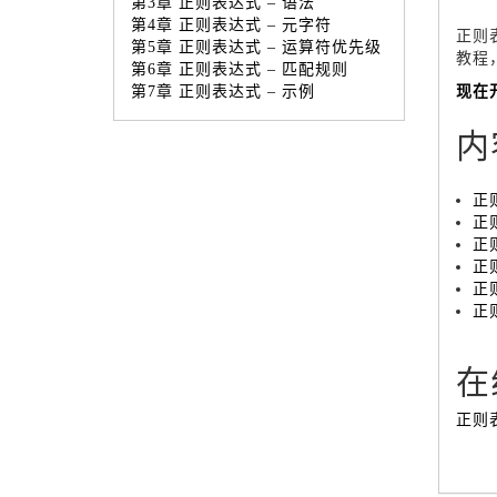
第3章 正则表达式 – 语法
第4章 正则表达式 – 元字符
正则
第5章 正则表达式 – 运算符优先级
教程
第6章 正则表达式 – 匹配规则
第7章 正则表达式 – 示例
现在
内
正
正
正
正
正
正
在
正则