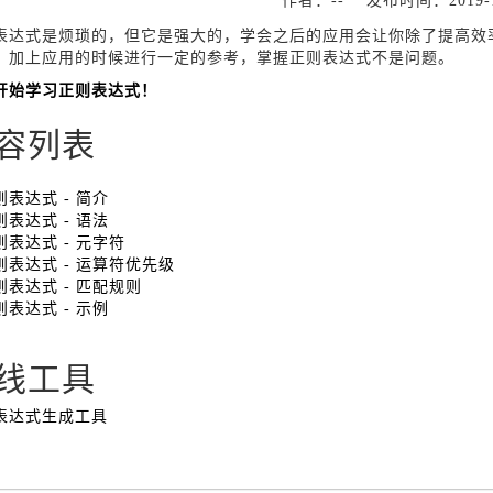
作者：-- 发布时间：2019-1
表达式是烦琐的，但它是强大的，学会之后的应用会让你除了提高效
，加上应用的时候进行一定的参考，掌握正则表达式不是问题。
开始学习正则表达式！
容列表
则表达式 - 简介
则表达式 - 语法
则表达式 - 元字符
则表达式 - 运算符优先级
则表达式 - 匹配规则
则表达式 - 示例
线工具
表达式生成工具