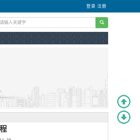
登录
注册
教程