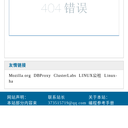
友情链接
Mozilla.org
DBProxy
ClusterLabs
LINUX公社
Linux-
ha
网站声明：
联系站长
关于本站：
本站部分内容来
373515719@qq.com
编程参考手册
自网络，如您发
现本站内容
侵害到您的利
益，请联系本站