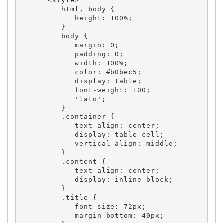
      <style>

         html, body {

            height: 100%;

         }

         body {

            margin: 0;

            padding: 0;

            width: 100%;

            color: #b0bec5;

            display: table;

            font-weight: 100;

            'lato';

         }

         .container {

            text-align: center;

            display: table-cell;

            vertical-align: middle;

         }

         .content {

            text-align: center;

            display: inline-block;

         }

         .title {

            font-size: 72px;

            margin-bottom: 40px;
