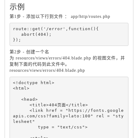
示例
第1步 - 添加以下行到文件 ： app/http/routes.php
route::get('/error',function(){

   abort(404);

第2步 - 创建一个名
为 resources/views/errors/404.blade.php 的视图文件，并
复制下面的代码到此文件中。
resources/views/errors/404.blade.php
<!doctype html>

<html>

   <head>

      <title>404页面</title>

      <link href = "https://fonts.google
apis.com/css?family=lato:100" rel = "sty
lesheet" 

         type = "text/css">
