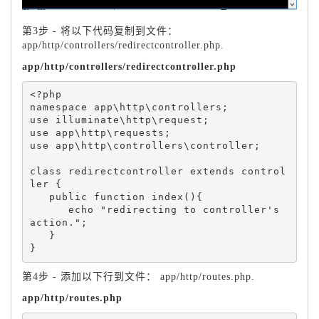
第3步 - 将以下代码复制到文件：
app/http/controllers/redirectcontroller.php.
app/http/controllers/redirectcontroller.php
<?php

namespace app\http\controllers;

use illuminate\http\request;

use app\http\requests;

use app\http\controllers\controller;

class redirectcontroller extends control
ler {

   public function index(){

      echo "redirecting to controller's 
action.";

   }

} 
第4步 - 添加以下行到文件： app/http/routes.php.
app/http/routes.php