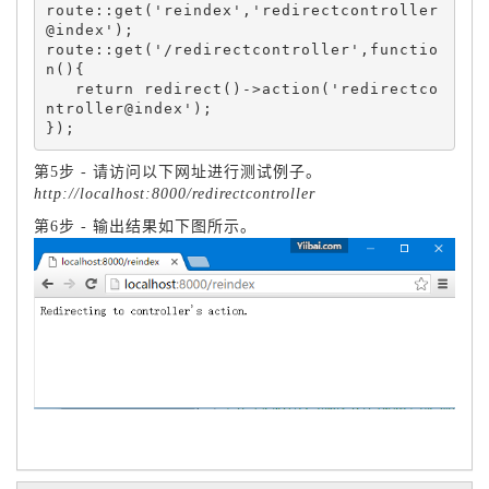
route::get('reindex','redirectcontroller
@index');

route::get('/redirectcontroller',functio
n(){

   return redirect()->action('redirectco
ntroller@index');

第5步 - 请访问以下网址进行测试例子。
http://localhost:8000/redirectcontroller
第6步 - 输出结果如下图所示。