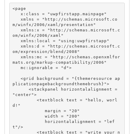
<page 

   x:class = "uwpfirstapp.mainpage" 

   xmlns = "http://schemas.microsoft.co
m/winfx/2006/xaml/presentation" 

   xmlns:x = "http://schemas.microsoft.c
om/winfx/2006/xaml" 

   xmlns:local = "using:uwpfirstapp" 

   xmlns:d = "http://schemas.microsoft.c
om/expression/blend/2008" 

   xmlns:mc = "http://schemas.openxmlfor
mats.org/markup-compatibility/2006" 

   mc:ignorable = "d">  

   <grid background = "{themeresource ap
plicationpagebackgroundthemebrush}"> 

      <stackpanel horizontalalignment = 
"center"> 

         <textblock text = "hello, worl
d!"  

            margin = "20" 

            width = "200" 

            horizontalalignment = "lef
t"/> 

         <textblock text = "write your n