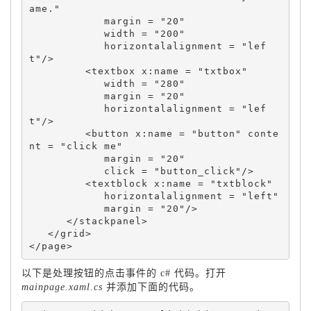
ame." 

            margin = "20" 

            width = "200" 

            horizontalalignment = "lef
t"/> 

         <textbox x:name = "txtbox"  

            width = "280" 

            margin = "20" 

            horizontalalignment = "lef
t"/> 

         <button x:name = "button" conte
nt = "click me" 

            margin = "20" 

            click = "button_click"/> 

         <textblock x:name = "txtblock"  

            horizontalalignment = "left" 

            margin = "20"/> 

      </stackpanel> 

   </grid> 

以下是处理按钮的点击事件的 c# 代码。打开
mainpage.xaml.cs
并添加下面的代码。