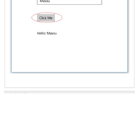
友情链接
Mozilla.org
DBProxy
ClusterLabs
LINUX公社
Linux-
ha
网站声明：
联系站长
关于本站：
本站部分内容来
373515719@qq.com
编程参考手册