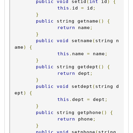
public
void
 setid
(
int
 id
)
{
this
.
id 
=
 id
;
}
public
 string getname
()
{
return
 name
;
}
public
void
 setname
(
string n
ame
)
{
this
.
name 
=
 name
;
}
public
 string getdept
()
{
return
 dept
;
}
public
void
 setdept
(
string d
ept
)
{
this
.
dept 
=
 dept
;
}
public
 string getphone
()
{
return
 phone
;
}
public
void
 setphone
(
string 