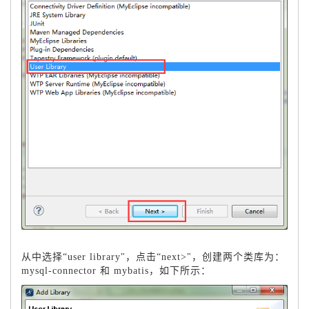
从中选择“user library"，点击“next>"，创建两个类库为：
mysql-connector 和 mybatis，如下所示：