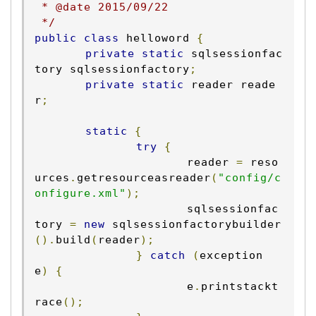
 * @date 2015/09/22

 */
public
class
 helloword 
{
private
static
 sqlsessionfac
tory sqlsessionfactory
;
private
static
 reader reade
r
;
static
{
try
{
			reader 
=
 reso
urces
.
getresourceasreader
(
"config/c
onfigure.xml"
);
			sqlsessionfac
tory 
=
new
 sqlsessionfactorybuilder
().
build
(
reader
);
}
catch
(
exception 
e
)
{
			e
.
printstackt
race
();