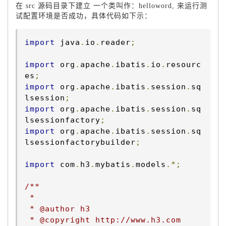
在 src 源码目录下建立 一个类叫作：helloword, 来运行测
试配置环境是否成功，具体代码如下示：
import
 java
.
io
.
reader
;
import
 org
.
apache
.
ibatis
.
io
.
resourc
es
;
import
 org
.
apache
.
ibatis
.
session
.
sq
lsession
;
import
 org
.
apache
.
ibatis
.
session
.
sq
lsessionfactory
;
import
 org
.
apache
.
ibatis
.
session
.
sq
lsessionfactorybuilder
;
import
 com
.
h3
.
mybatis
.
models
.*;
/**

 * 

 * @author h3

 * @copyright http://www.h3.com
