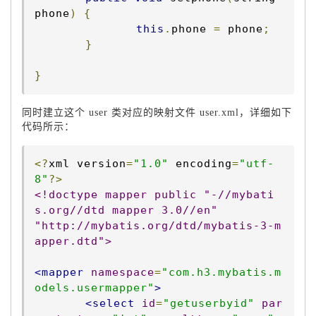
phone
)
{
this
.
phone 
=
 phone
;
}
}
同时建立这个 user 类对应的映射文件 user.xml，详细如下
代码所示：
<?
xml version
=
"1.0"
 encoding
=
"utf-
8"
?>
<!doctype mapper public "-//mybati
s.org//dtd mapper 3.0//en" 

"http://mybatis.org/dtd/mybatis-3-m
apper.dtd">
<mapper
namespace
=
"com.h3.mybatis.m
odels.usermapper"
>
<select
id
=
"getuserbyid"
par