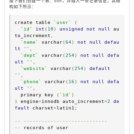
接下我们创建一个表：user，并插入一条记录信息，其结
构如下所示：
create table 
`user`
(
`id`
int
(
10
)
unsigned
not
null
 au
to_increment
,
`name`
 varchar
(
64
)
not
null
defau
lt
''
,
`dept`
 varchar
(
254
)
not
null
defa
ult
''
,
`website`
 varchar
(
254
)
default
''
,
`phone`
 varchar
(
16
)
not
null
defa
ult
''
,
  primary key 
(
`id`
)
)
 engine
=
innodb auto_increment
=
2
de
fault
 charset
=
latin1
;
--
----------------------------
--