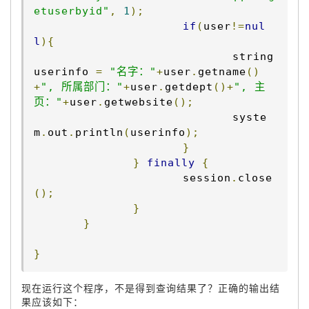
etuserbyid"
,
1
);
if
(
user
!=
nul
l
){
				string 
userinfo 
=
"名字："
+
user
.
getname
()
+
", 所属部门："
+
user
.
getdept
()+
", 主
页："
+
user
.
getwebsite
();
				syste
m
.
out
.
println
(
userinfo
);
}
}
finally
{
			session
.
close
();
}
}
}
现在运行这个程序，不是得到查询结果了？正确的输出结
果应该如下：