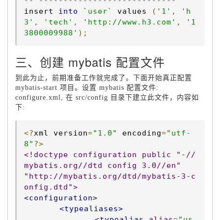
--
----------------------------
insert 
into
`user`
 values 
(
'1'
,
'h
3'
,
'tech'
,
'http://www.h3.com'
,
'1
3800009988'
);
三、创建 mybatis 配置文件
到此为止，前期准备工作就完成了。下面开始真正配置
mybatis-start 项目。设置 mybatis 配置文件:
configure.xml, 在 src/config 目录下建立此文件，内容如
下:
<?
xml version
=
"1.0"
 encoding
=
"utf-
8"
?>
<!doctype configuration public "-//
mybatis.org//dtd config 3.0//en"

"http://mybatis.org/dtd/mybatis-3-c
onfig.dtd">
<configuration>
<typealiases>
<typealias
alias
=
"us