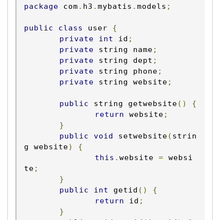
package
 com
.
h3
.
mybatis
.
models
;
public
class
 user 
{
private
int
 id
;
private
 string name
;
private
 string dept
;
private
 string phone
;
private
 string website
;
public
 string getwebsite
()
{
return
 website
;
}
public
void
 setwebsite
(
strin
g website
)
{
this
.
website 
=
 websi
te
;
}
public
int
 getid
()
{
return
 id
;
}