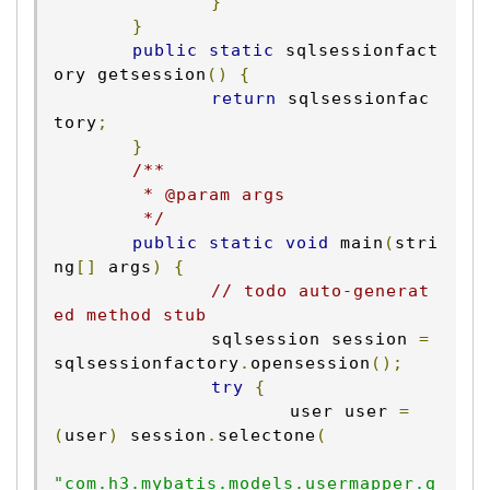
}
}
public
static
 sqlsessionfact
ory getsession
()
{
return
 sqlsessionfac
tory
;
}
/**

	 * @param args

	 */
public
static
void
 main
(
stri
ng
[]
 args
)
{
// todo auto-generat
ed method stub
		sqlsession session 
=
sqlsessionfactory
.
opensession
();
try
{
			user user 
=
(
user
)
 session
.
selectone
(
"com.h3.mybatis.models.usermapper.g