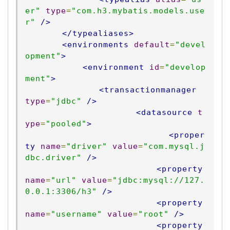
er"
type
=
"com.h3.mybatis.models.use
r"
/>
</typealiases>
<environments
default
=
"devel
opment"
>
<environment
id
=
"develop
ment"
>
<transactionmanager
type
=
"jdbc"
/>
<datasource
t
ype
=
"pooled"
>
<proper
ty
name
=
"driver"
value
=
"com.mysql.j
dbc.driver"
/>
<property
name
=
"url"
value
=
"jdbc:mysql://127.
0.0.1:3306/h3"
/>
<property
name
=
"username"
value
=
"root"
/>
<property