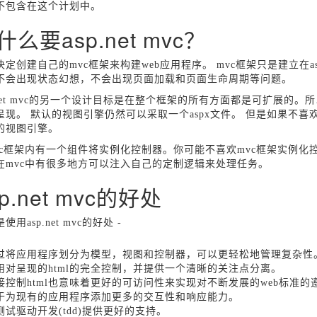
不包含在这个计划中。
什么要asp.net mvc？
定创建自己的mvc框架来构建web应用程序。 mvc框架只是建立在asp.n
不会出现状态幻想，不会出现页面加载和页面生命周期等问题。
p.net mvc的另一个设计目标是在整个框架的所有方面都是可扩展
呈现。 默认的视图引擎仍然可以采取一个aspx文件。 但是如果不喜
的视图引擎。
vc框架内有一个组件将实例化控制器。你可能不喜欢mvc框架实例化
在mvc中有很多地方可以注入自己的定制逻辑来处理任务。
sp.net mvc的好处
使用asp.net mvc的好处 -
过将应用程序划分为模型，视图和控制器，可以更轻松地管理复杂性
用对呈现的html的完全控制，并提供一个清晰的关注点分离。
接控制html也意味着更好的可访问性来实现对不断发展的web标准的
于为现有的应用程序添加更多的交互性和响应能力。
测试驱动开发(tdd)提供更好的支持。