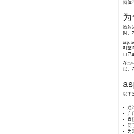
窗体
为
微软决
时，
as
引擎
自己
在m
以，
a
以下是
通
启
直
便
为